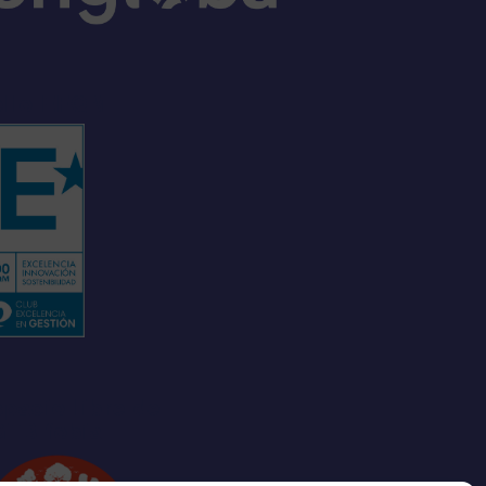
ello EFQM
pacio libre de
GTBIfobia