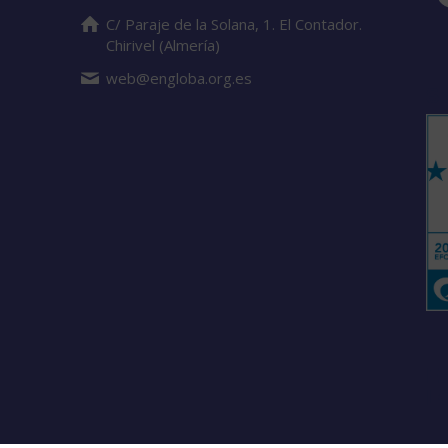
C/ Paraje de la Solana, 1. El Contador.
Chirivel (Almería)
web@engloba.org.es
S
Es
L