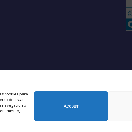
Es
L
las cookies para
iento de estas
e navegación o
Aceptar
sentimiento,