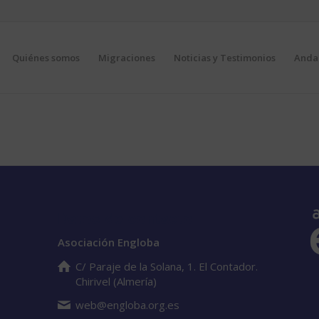
Quiénes somos
Migraciones
Noticias y Testimonios
Andal
Datos de contacto
Asociación Engloba
C/ Paraje de la Solana, 1. El Contador.
Chirivel (Almería)
web@engloba.org.es
S