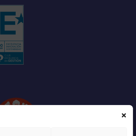
pacio libre de
GTBIfobia