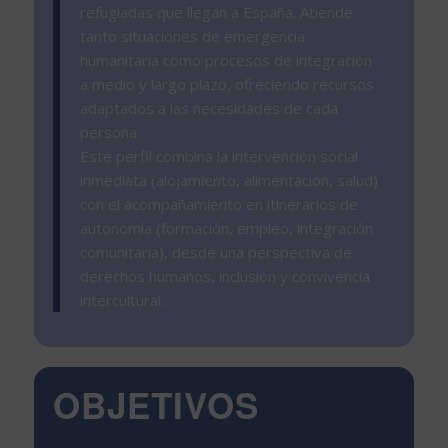
refugiadas que llegan a España. Atiende
tanto situaciones de emergencia
humanitaria como procesos de integración
a medio y largo plazo, ofreciendo recursos
adaptados a las necesidades de cada
persona.
Este perfil combina la intervención social
inmediata (alojamiento, alimentación, salud)
con el acompañamiento en itinerarios de
autonomía (formación, empleo, integración
comunitaria), desde una perspectiva de
derechos humanos, inclusión y convivencia
intercultural.
OBJETIVOS