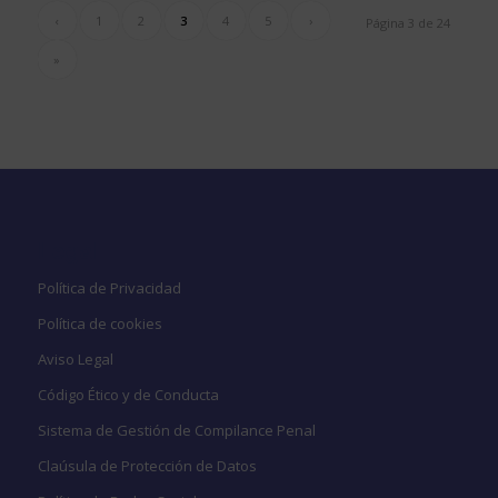
‹
1
2
3
4
5
›
Página 3 de 24
»
Legal
Política de Privacidad
Política de cookies
Aviso Legal
Código Ético y de Conducta
Sistema de Gestión de Compilance Penal
Claúsula de Protección de Datos