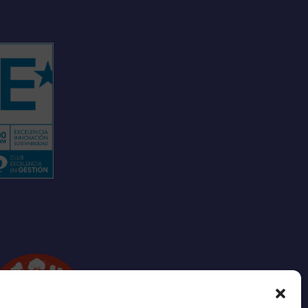
ello EFQM
pacio libre de
GTBIfobia