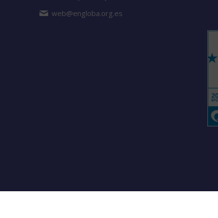
web@engloba.org.es
S
Es
L