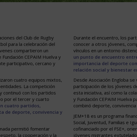
alaciones del Club de Rugby
Durante el encuentro, los part
bol para la celebración del
conocer a otros jóvenes, comp
jóvenes compartieron un
vínculos en un entorno disten
de Fundación CEPAIM Huelva y
un punto de encuentro entre
e participativo, cercano y
importancia del deporte com
relación social y bienestar 
nizaron cuatro equipos mixtos,
Desde Asociación Engloba se 
entidades. La competición
participación de los jóvenes
 continuó con los partidos
esta iniciativa, así como la c
tro por el tercer y cuarto
y Fundación CEPAIM Huelva pa
n cuatro partidos,
combinó deporte, convivencia
a de deporte, convivencia y
JEM+18 es un programa financi
Social, Juventud, Familias e Ig
ornada permitió fomentar
cofinanciado por el FSE+, orien
respeto, la cooperación y la
jóvenes migrantes extutelados 