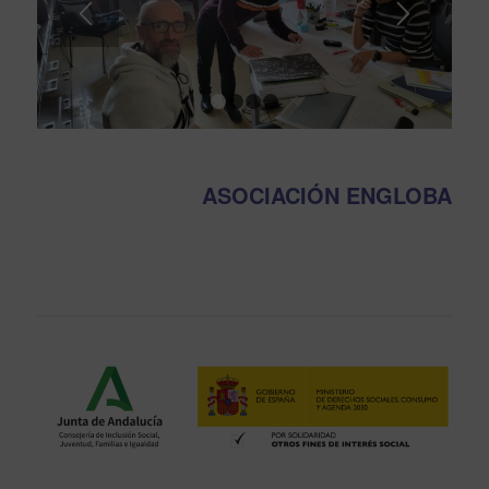
1
2
3
4
ASOCIACIÓN ENGLOBA