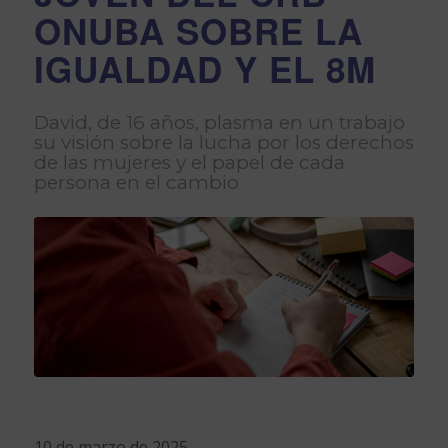
ONUBA SOBRE LA
IGUALDAD Y EL 8M
David, de 16 años, plasma en un trabajo
su visión sobre la lucha por los derechos
de las mujeres y el papel de cada
persona en el cambio
10 de marzo de 2025