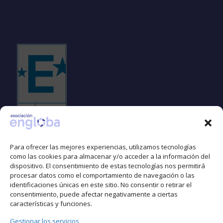
Sello EFQM
Para ofrecer las mejores experiencias, utilizamos tecnologías
como las cookies para almacenar y/o acceder a la información del
dispositivo. El consentimiento de estas tecnologías nos permitirá
Espacio libre de LGTBIfobia
procesar datos como el comportamiento de navegación o las
identificaciones únicas en este sitio. No consentir o retirar el
consentimiento, puede afectar negativamente a ciertas
características y funciones.
Gestionar los servicios