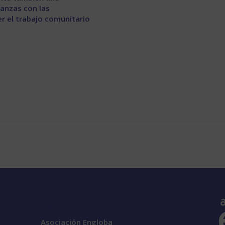
ianzas con las
er el trabajo comunitario
Datos de contacto
Asociación Engloba