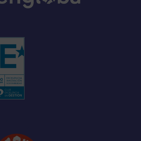
ello EFQM
pacio libre de
GTBIfobia