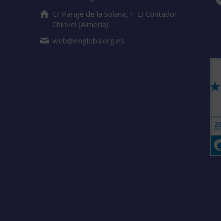
C/ Paraje de la Solana, 1. El Contador.
Chirivel (Almería)
web@engloba.org.es
S
Es
L