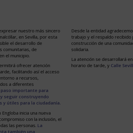
expresar nuestro más sincero
Desde la entidad agradecemos
lcóllar, en Sevilla, por esta
trabajo y el respaldo recibid
sible el desarrollo de
construcción de una comunidad
s comunitarias, de
solidaria.
n el municipio.
La atención se desarrollará e
rmitirá ofrecer atención
horario de tarde, y
Calle Sevil
de, facilitando así el acceso
 entorno a recursos,
dos a diferentes
 paso importante para
io y seguir construyendo
 y útiles para la ciudadanía.
 Engloba inicia una nueva
compromiso con la inclusión, el
todas las personas.
La
enta también una