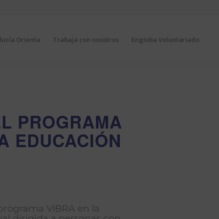
ucía Orienta
Trabaja con nosotros
Engloba Voluntariado
EL PROGRAMA
A EDUCACIÓN
 programa VIBRA en la
ual dirigida a personas con