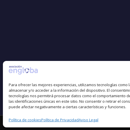
Para ofrecer las mejores experiencias, utilizamos tecnologías como 
almacenar y/o acceder a la información del dispositivo. El consentim
tecnologías nos permitirá procesar datos como el comportamiento d
las identificaciones únicas en este sitio. No consentir o retirar el con
puede afectar negativamente a ciertas características y funciones.
Política de cookies
Política de Privacidad
Aviso Legal
© Copyright -
Asociación Engloba
-
Enfold Theme 