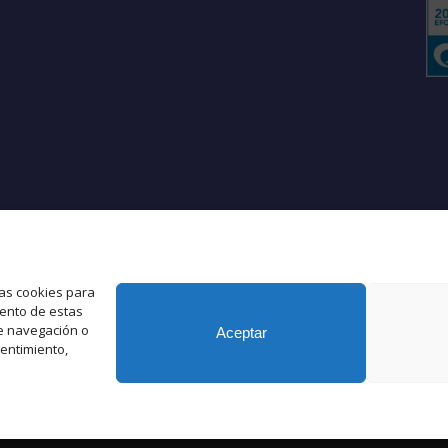
Es
L
las cookies para
iento de estas
e navegación o
Aceptar
sentimiento,
by Kriesi