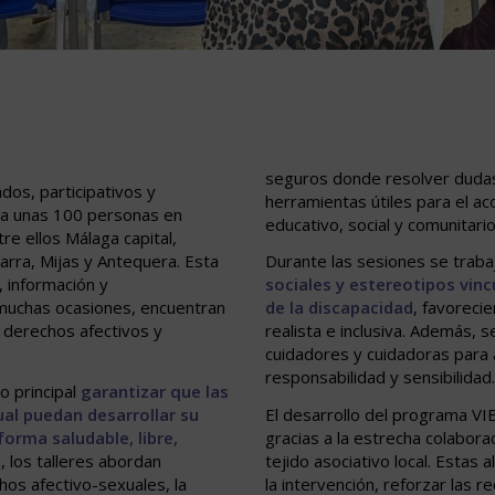
seguros donde resolver dudas
dos, participativos y
herramientas útiles para el a
o a unas 100 personas en
educativo, social y comunitario
tre ellos Málaga capital,
zarra, Mijas y Antequera. Esta
Durante las sesiones se trab
, información y
sociales y estereotipos vinc
muchas ocasiones, encuentran
de la discapacidad
, favoreci
 derechos afectivos y
realista e inclusiva. Además, s
cuidadores y cuidadoras para 
responsabilidad y sensibilidad.
o principal
garantizar que las
al puedan desarrollar su
El desarrollo del programa VI
forma saludable, libre,
gracias a la estrecha colaborac
o, los talleres abordan
tejido asociativo local. Estas 
hos afectivo-sexuales, la
la intervención, reforzar las 