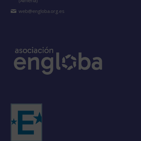
(Almería)
web@engloba.org.es
Sello EFQM