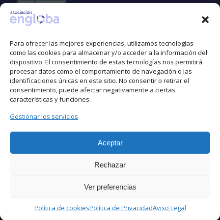
Para ofrecer las mejores experiencias, utilizamos tecnologías
como las cookies para almacenar y/o acceder a la información del
dispositivo. El consentimiento de estas tecnologías nos permitirá
Espacio libre de LGTBIfobia
procesar datos como el comportamiento de navegación o las
identificaciones únicas en este sitio. No consentir o retirar el
consentimiento, puede afectar negativamente a ciertas
características y funciones.
Gestionar los servicios
Aceptar
Rechazar
Ver preferencias
Política de cookies
Política de Privacidad
Aviso Legal
© Copyright -
Asociación Engloba
-
Enfold Theme by Kriesi